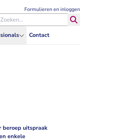
- U verlaat Rechtspraak.nl
Formulieren en inloggen
eken binnen de Rechtspraak
Zoeken
sionals
Contact
 beroep uitspraak
gen enkele