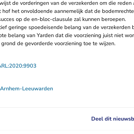
 wijst de vorderingen van de verzekerden om die reden 
t hof het onvoldoende aannemelijk dat de bodemrechter
 succes op de en-bloc-clausule zal kunnen beroepen.
tief geringe spoedeisende belang van de verzekerden bi
ote belang van Yarden dat die voorziening juist niet word
rond de gevorderde voorziening toe te wijzen.
- U verlaat Rechtspraak.nl
ARL:2020:9903
f Arnhem-Leeuwarden
Deel dit nieuwsb