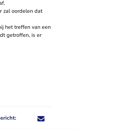
af.
 zal oordelen dat
j het treffen van een
t getroffen, is er
ericht:
Deel dit nieuwsbericht via X - U verlaat Rechtspraa
Deel dit nieuwsbericht via Facebook - U verlaat
Deel dit nieuwsbericht via e-mail
Deel dit nieuwsbericht via LinkedIn - U v