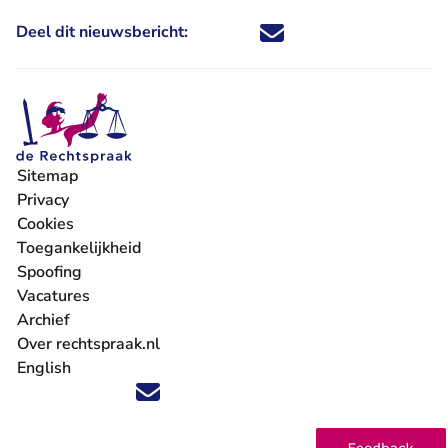
Deel dit nieuwsbericht:
Deel dit nieuwsbericht via X - U 
Deel dit nieuwsbericht via Fa
Deel dit nieuwsbericht via
Deel dit nieuwsbericht
Sitemap
Privacy
Cookies
Toegankelijkheid
Spoofing
Vacatures
- U verlaat Rechtspraak.nl
Archief
Over rechtspraak.nl
English
Volg ons op X (Twitter) - U verlaat Rechtspraak.nl
Volg ons op Facebook - U verlaat Rechtspraak.nl
Volg ons op Instagram - U verlaat Rechtspraak.nl
Volg ons op Youtube - U verlaat Rechtspraak.nl
Volg ons op LinkedIn - U verlaat Rechtspraak.n
'Blijf op de hoogte' nieuwsbrief - U verlaat