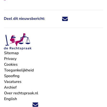
Deel dit nieuwsbericht:
Deel dit nieuwsbericht via X - U 
Deel dit nieuwsbericht via Fa
Deel dit nieuwsbericht via
Deel dit nieuwsbericht
Sitemap
Privacy
Cookies
Toegankelijkheid
Spoofing
Vacatures
- U verlaat Rechtspraak.nl
Archief
Over rechtspraak.nl
English
Volg ons op X (Twitter) - U verlaat Rechtspraak.nl
Volg ons op Facebook - U verlaat Rechtspraak.nl
Volg ons op Instagram - U verlaat Rechtspraak.nl
Volg ons op Youtube - U verlaat Rechtspraak.nl
Volg ons op LinkedIn - U verlaat Rechtspraak.n
'Blijf op de hoogte' nieuwsbrief - U verlaat