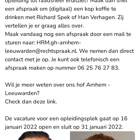
opleiding tot raadsheer eruitziet? Maak dan snel
een afspraak om (digitaal) een kop koffie te
drinken met Richard Spek of Han Verhagen. Zij
vertellen je er graag alles over.
Maak vandaag nog een afspraak door een mail te
sturen naar:
HRM.gh-arnhem-
- U verlaat Rechtspraak.
leeuwarden@rechtspraak.nl.
We nemen dan direct
contact met je op. Je kunt ook telefonisch een
afspraak maken op nummer 06 25 76 27 83.
Wil je meer weten over ons hof Arnhem -
Leeuwarden?
- U verlaat Rechtspraak.nl
Check dan
deze
link.
De vacature voor een opleidingsplek gaat op 16
januari 2022 open en sluit op 31 januari 2022.