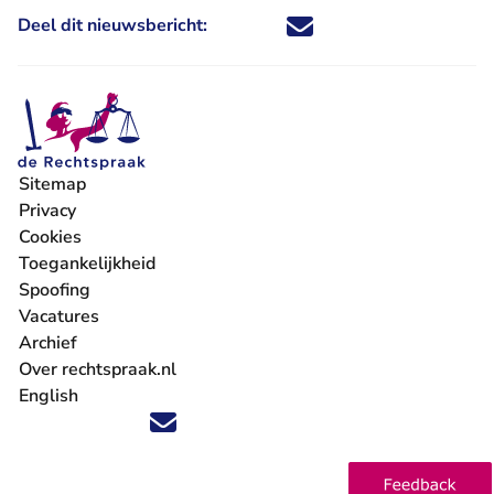
Deel dit nieuwsbericht:
Deel dit nieuwsbericht via X - U 
Deel dit nieuwsbericht via Fa
Deel dit nieuwsbericht via
Deel dit nieuwsbericht
Sitemap
Privacy
Cookies
Toegankelijkheid
Spoofing
Vacatures
- U verlaat Rechtspraak.nl
Archief
Over rechtspraak.nl
English
Volg ons op X (Twitter) - U verlaat Rechtspraak.nl
Volg ons op Facebook - U verlaat Rechtspraak.nl
Volg ons op Instagram - U verlaat Rechtspraak.nl
Volg ons op Youtube - U verlaat Rechtspraak.nl
Volg ons op LinkedIn - U verlaat Rechtspraak.n
'Blijf op de hoogte' nieuwsbrief - U verlaat