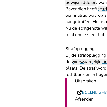
bewijsmiddelen
, waa
Bovendien heeft
verd
een matras waarop zi
aangetroffen. Het ma
Nu de echtgenote wild
relationele sfeer ligt.
Strafoplegging
Bij de strafoplegging
de
voorwaardelijke in
plaats. De straf wor
rechtbank en in hoge
Uitspraken
ECLI:NL:GH
Afzender