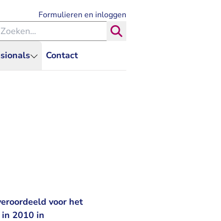
- U verlaat Rechtspraak.nl
Formulieren en inloggen
eken binnen de Rechtspraak
Zoeken
sionals
Contact
eroordeeld voor het
 in 2010 in