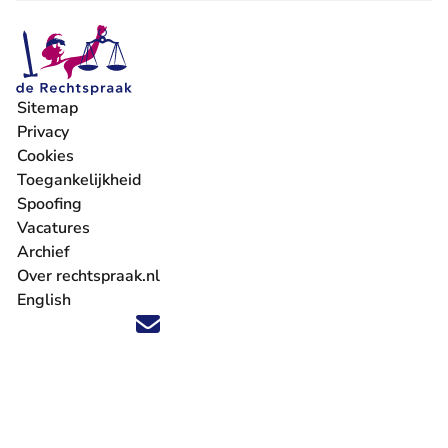
Sitemap
Privacy
Cookies
Toegankelijkheid
Spoofing
Vacatures
- U verlaat Rechtspraak.nl
Archief
Over rechtspraak.nl
English
Volg ons op X (Twitter) - U verlaat Rechtspraak.nl
Volg ons op Facebook - U verlaat Rechtspraak.nl
Volg ons op Instagram - U verlaat Rechtspraak.nl
Volg ons op Youtube - U verlaat Rechtspraak.nl
Volg ons op LinkedIn - U verlaat Rechtspraak.n
'Blijf op de hoogte' nieuwsbrief - U verlaat