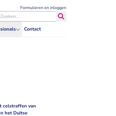
- U verlaat Rechtspraak.nl
Formulieren en inloggen
eken binnen de Rechtspraak
Zoeken
sionals
Contact
 celstraffen van
n het Duitse