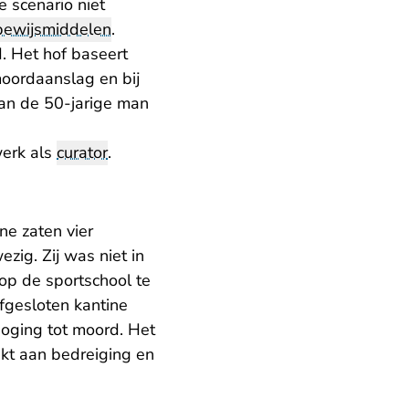
e scenario niet
bewijsmiddelen
.
. Het hof baseert
moordaanslag en bij
van de 50-jarige man
werk als
curator
.
ne zaten vier
zig. Zij was niet in
op de sportschool te
fgesloten kantine
oging tot moord. Het
akt aan bedreiging en