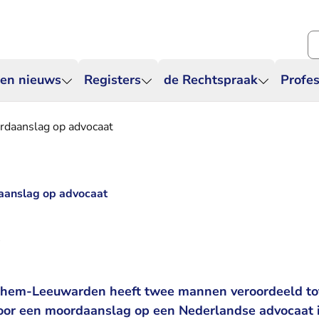
Zo
 en nieuws
Registers
de Rechtspraak
Profes
rdaanslag op advocaat
daanslag op advocaat
4
nhem-Leeuwarden heeft twee mannen veroordeeld tot
voor een moordaanslag op een Nederlandse advocaat i