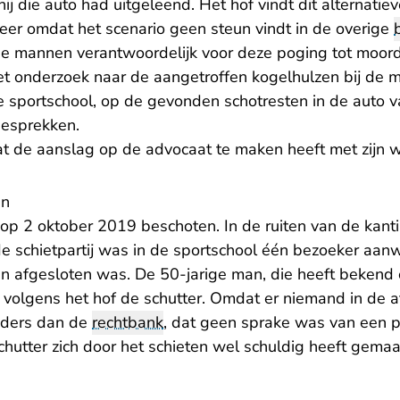
ij die auto had uitgeleend. Het hof vindt dit alternatiev
eer omdat het scenario geen steun vindt in de overige
 de mannen verantwoordelijk voor deze poging tot moord
et onderzoek naar de aangetroffen kogelhulzen bij de 
e sportschool, op de gevonden schotresten in de auto 
gesprekken.
t de aanslag op de advocaat te maken heeft met zijn 
en
op 2 oktober 2019 beschoten. In de ruiten van de kanti
e schietpartij was in de sportschool één bezoeker aanwe
en afgesloten was. De 50-jarige man, die heeft bekend 
 volgens het hof de schutter. Omdat er niemand in de a
anders dan de
rechtbank
, dat geen sprake was van een p
chutter zich door het schieten wel schuldig heeft gema