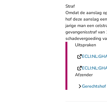
Straf
Omdat de aanslag op 
hof deze aanslag een 
jarige man een celst
gevangenisstraf van
schadevergoeding va
Uitspraken
ECLI:NL:GH
ECLI:NL:GH
Afzender
Gerechtsho