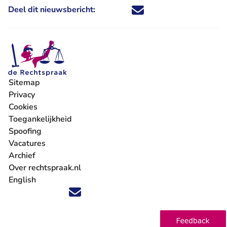
Deel dit nieuwsbericht:
Deel dit nieuwsbericht via X - U 
Deel dit nieuwsbericht via Fa
Deel dit nieuwsbericht via
Deel dit nieuwsbericht
Sitemap
Privacy
Cookies
Toegankelijkheid
Spoofing
Vacatures
- U verlaat Rechtspraak.nl
Archief
Over rechtspraak.nl
English
Volg ons op X (Twitter) - U verlaat Rechtspraak.nl
Volg ons op Facebook - U verlaat Rechtspraak.nl
Volg ons op Instagram - U verlaat Rechtspraak.nl
Volg ons op Youtube - U verlaat Rechtspraak.nl
Volg ons op LinkedIn - U verlaat Rechtspraak.n
'Blijf op de hoogte' nieuwsbrief - U verlaat