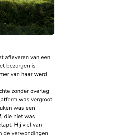
t afleveren van een
et bezorgen is
mer van haar werd
hte zonder overleg
platform was vergroot
keuken was een
, die niet was
apt. Hij viel van
an de verwondingen