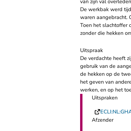
van zijn val overlede
De werkbak werd tijd
waren aangebracht. O
Toen het slachtoffer
zonder die hekken om
Uitspraak
De verdachte heeft z
gebruik van de aange
de hekken op de twee
het geven van andere 
werken, en op het to
Uitspraken
ECLI:NL:GH
Afzender