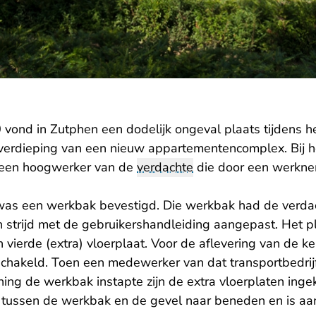
ond in Zutphen een dodelijk ongeval plaats tijdens he
verdieping van een nieuw appartementencomplex. Bij h
 een hoogwerker van de
verdachte
die door een werkne
as een werkbak bevestigd. Die werkbak had de verdac
in strijd met de gebruikershandleiding aangepast. Het 
 vierde (extra) vloerplaat. Voor de aflevering van de 
schakeld. Toen een medewerker van dat transportbedrijf
ning de werkbak instapte zijn de extra vloerplaten ingekl
e tussen de werkbak en de gevel naar beneden en is a