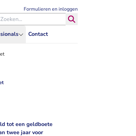
- U verlaat Rechtspraak.nl
Formulieren en inloggen
eken binnen de Rechtspraak
Zoeken
sionals
Contact
et
et
ld tot een geldboete
an twee jaar voor