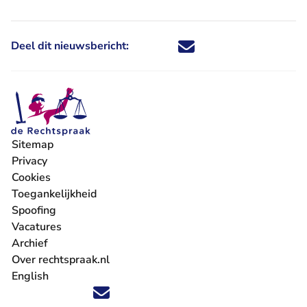
Deel dit nieuwsbericht:
Deel dit nieuwsbericht via X - U 
Deel dit nieuwsbericht via Fa
Deel dit nieuwsbericht via
Deel dit nieuwsbericht
Sitemap
Privacy
Cookies
Toegankelijkheid
Spoofing
Vacatures
- U verlaat Rechtspraak.nl
Archief
Over rechtspraak.nl
English
Volg ons op X (Twitter) - U verlaat Rechtspraak.nl
Volg ons op Facebook - U verlaat Rechtspraak.nl
Volg ons op Instagram - U verlaat Rechtspraak.nl
Volg ons op Youtube - U verlaat Rechtspraak.nl
Volg ons op LinkedIn - U verlaat Rechtspraak.n
'Blijf op de hoogte' nieuwsbrief - U verlaat