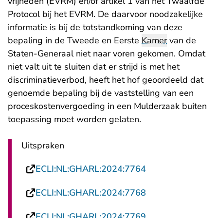
vrijheden (EVRM) en/of artikel 1 van het Twaalfde
Protocol bij het EVRM. De daarvoor noodzakelijke
informatie is bij de totstandkoming van deze
bepaling in de Tweede en Eerste
Kamer
van de
Staten-Generaal niet naar voren gekomen. Omdat
niet valt uit te sluiten dat er strijd is met het
discriminatieverbod, heeft het hof geoordeeld dat
genoemde bepaling bij de vaststelling van een
proceskostenvergoeding in een Mulderzaak buiten
toepassing moet worden gelaten.
Uitspraken
- U verlaat Recht
ECLI:NL:GHARL:2024:7764
- U verlaat Recht
ECLI:NL:GHARL:2024:7768
- U verlaat Recht
ECLI:NL:GHARL:2024:7769