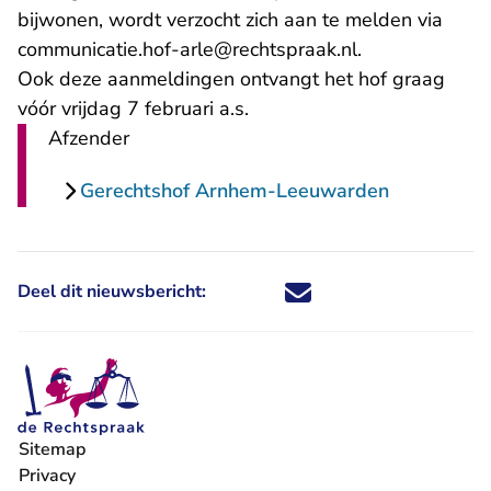
bijwonen, wordt verzocht zich aan te melden via
- U verlaat Rec
communicatie.hof-arle@rechtspraak.nl
.
Ook deze aanmeldingen ontvangt het hof graag
vóór vrijdag 7 februari a.s.
Afzender
Gerechtshof Arnhem-Leeuwarden
Deel dit nieuwsbericht:
Deel dit nieuwsbericht via X - U 
Deel dit nieuwsbericht via Fa
Deel dit nieuwsbericht via
Deel dit nieuwsbericht
Sitemap
Privacy