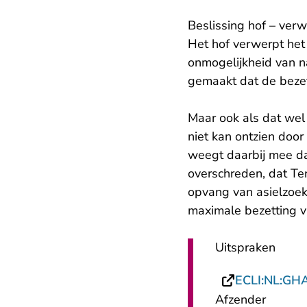
Beslissing hof – ve
Het hof verwerpt he
onmogelijkheid van n
gemaakt dat de bezet
Maar ook als dat wel
niet kan ontzien door
weegt daarbij mee dat
overschreden, dat Te
opvang van asielzoe
maximale bezetting v
Uitspraken
ECLI:NL:GH
Afzender