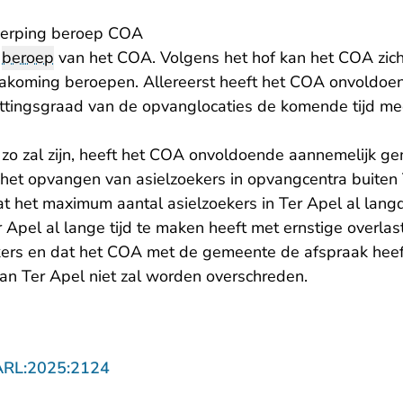
rwerping beroep COA
t
beroep
van het COA. Volgens het hof kan het COA zich
akoming beroepen. Allereerst heeft het COA onvoldoe
tingsgraad van de opvanglocaties de komende tijd mee
 zo zal zijn, heeft het COA onvoldoende aannemelijk gem
 het opvangen van asielzoekers in opvangcentra buiten 
 het maximum aantal asielzoekers in Ter Apel al langdu
r Apel al lange tijd te maken heeft met ernstige overl
kers en dat het COA met de gemeente de afspraak hee
an Ter Apel niet zal worden overschreden.
- U verlaat Rechtspraak.nl
ARL:2025:2124