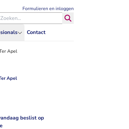
- U verlaat Rechtspraak.nl
Formulieren en inloggen
eken binnen de Rechtspraak
Zoeken
sionals
Contact
Ter Apel
Ter Apel
andaag beslist op
de