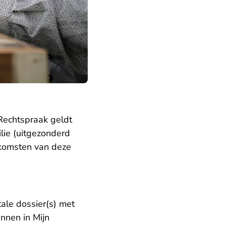
 Rechtspraak geldt
lie (uitgezonderd
komsten van deze
ak.nl
ale dossier(s) met
nnen in Mijn