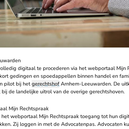
euwarden
olledig digitaal te procederen via het webportaal Mijn
kort gedingen en spoedappellen binnen handel en fami
n pilot bij het
gerechtshof
Arnhem-Leeuwarden. De uit
 bij de landelijke uitrol van de overige gerechtshoven.
aal Mijn Rechtspraak
- U verlaat Rechtspra
a het
webportaal Mijn Rechtspraak
toegang tot hun digit
ukken. Zij loggen in met de Advocatenpas. Advocaten ku