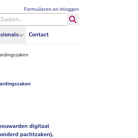
- U verlaat Rechtspraak.nl
Formulieren en inloggen
eken binnen de Rechtspraak
Zoeken
sionals
Contact
aardingszaken
aardingszaken
eeuwarden digitaal
zonderd pachtzaken),