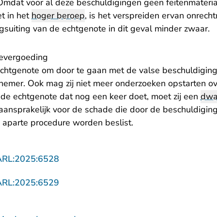
mdat voor al deze beschuldigingen geen feitenmateria
et in het
hoger beroep
, is het verspreiden ervan onrec
gsuiting van de echtgenote in dit geval minder zwaar.
evergoeding
echtgenote om door te gaan met de valse beschuldiging
nemer. Ook mag zij niet meer onderzoeken opstarten ov
 de echtgenote dat nog een keer doet, moet zij een
dw
aansprakelijk voor de schade die door de beschuldiging
 aparte procedure worden beslist.
- U verlaat Rechtspraak.nl
ARL:2025:6528
- U verlaat Rechtspraak.nl
ARL:2025:6529