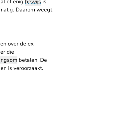
al of enig
bewijs
is
htmatig. Daarom weegt
en over de ex-
er die
angsom
betalen. De
en is veroorzaakt.