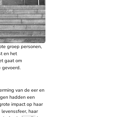
rote groep personen,
t en het
Het gaat om
g) gevoerd.
erming van de eer en
ingen hadden een
grote impact op haar
 levenssfeer, haar