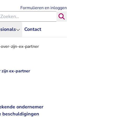
- U verlaat Rechtspraak.nl
Formulieren en inloggen
eken binnen de Rechtspraak
Zoeken
sionals
Contact
ver-zijn-ex-partner
zijn ex-partner
bekende ondernemer
se beschuldigingen