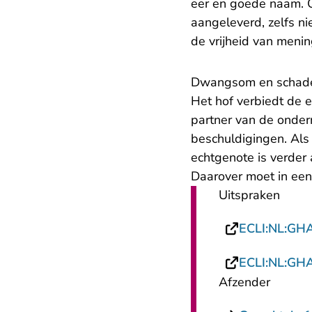
eer en goede naam. O
aangeleverd, zelfs ni
de vrijheid van menin
Dwangsom en schad
Het hof verbiedt de 
partner van de onder
beschuldigingen. Als
echtgenote is verder 
Daarover moet in een
Uitspraken
ECLI:NL:GH
ECLI:NL:GH
Afzender