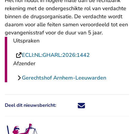
Het hof houdt in hogere mate dan de rechtbank
rekening met de ondergeschikte rol van verdachte
binnen de drugsorganisatie. De verdachte wordt
daarom voor alle feiten samen veroordeeld tot een
gevangenisstraf voor de duur van 5 jaar.
Uitspraken
- U verlaat Recht
ECLI:NL:GHARL:2026:1442
Afzender
Gerechtshof Arnhem-Leeuwarden
Deel dit nieuwsbericht:
Deel dit nieuwsbericht via X - U 
Deel dit nieuwsbericht via Fa
Deel dit nieuwsbericht via
Deel dit nieuwsbericht