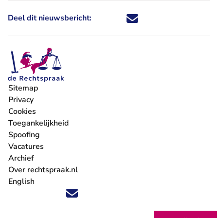
Deel dit nieuwsbericht:
Deel dit nieuwsbericht via X - U 
Deel dit nieuwsbericht via Fa
Deel dit nieuwsbericht via
Deel dit nieuwsbericht
Sitemap
Privacy
Cookies
Toegankelijkheid
Spoofing
Vacatures
- U verlaat Rechtspraak.nl
Archief
Over rechtspraak.nl
English
Volg ons op X (Twitter) - U verlaat Rechtspraak.nl
Volg ons op Facebook - U verlaat Rechtspraak.nl
Volg ons op Instagram - U verlaat Rechtspraak.nl
Volg ons op Youtube - U verlaat Rechtspraak.nl
Volg ons op LinkedIn - U verlaat Rechtspraak.n
'Blijf op de hoogte' nieuwsbrief - U verlaat