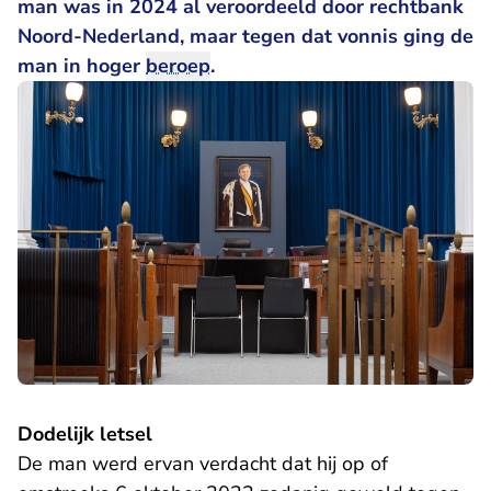
man was in 2024 al veroordeeld door rechtbank
- U verlaa
Noord-Nederland, maar tegen
dat vonnis
ging de
man in hoger
beroep
.
Dodelijk letsel
De man werd ervan verdacht dat hij op of