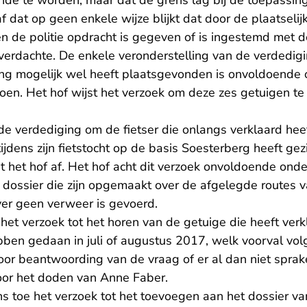
nde te worden, maar dat de grens lag bij de toepassin
af dat op geen enkele wijze blijkt dat door de plaatselij
en de politie opdracht is gegeven of is ingestemd met 
verdachte. De enkele veronderstelling van de verdedigi
ing mogelijk wel heeft plaatsgevonden is onvoldoend
oen. Het hof wijst het verzoek om deze zes getuigen te
e verdediging om de fietser die onlangs verklaard heef
jdens zijn fietstocht op de basis Soesterberg heeft gez
st het hof af. Het hof acht dit verzoek onvoldoende onde
t dossier die zijn opgemaakt over de afgelegde routes 
ver geen verweer is gevoerd.
 het verzoek tot het horen van de getuige die heeft verk
bben gedaan in juli of augustus 2017, welk voorval vo
oor beantwoording van de vraag of er al dan niet sprak
oor het doden van Anne Faber.
ns toe het verzoek tot het toevoegen aan het dossier 