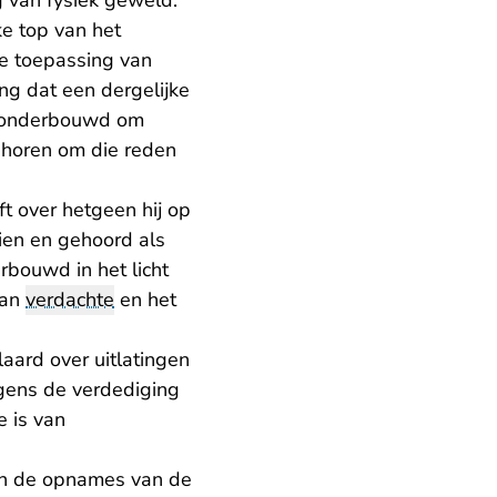
g van fysiek geweld.
ke top van het
de toepassing van
ng dat een dergelijke
e onderbouwd om
 horen om die reden
t over hetgeen hij op
ien en gehoord als
rbouwd in het licht
van
verdachte
en het
laard over uitlatingen
lgens de verdediging
e is van
van de opnames van de