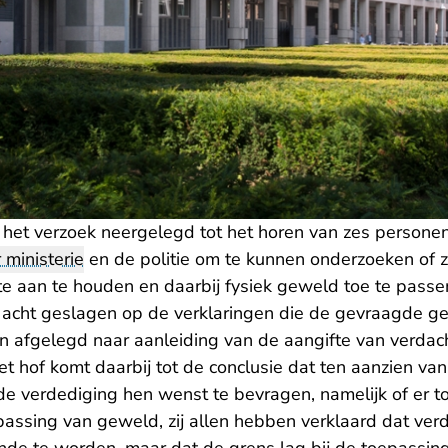
 het verzoek neergelegd tot het horen van zes personen
ministerie
en de politie om te kunnen onderzoeken of z
 aan te houden en daarbij fysiek geweld toe te passen.
f acht geslagen op de verklaringen die de gevraagde g
n afgelegd naar aanleiding van de aangifte van verdac
et hof komt daarbij tot de conclusie dat ten aanzien van
e verdediging hen wenst te bevragen, namelijk of er t
assing van geweld, zij allen hebben verklaard dat ver