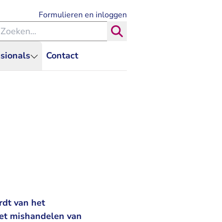
- U verlaat Rechtspraak.nl
Formulieren en inloggen
eken binnen de Rechtspraak
Zoeken
sionals
Contact
rdt van het
het mishandelen van