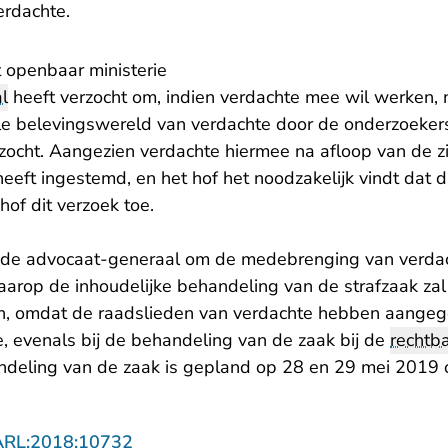
erdachte.
 openbaar ministerie
l
heeft verzocht om, indien verdachte mee wil werken, 
e belevingswereld van verdachte door de onderzoekers
ocht. Aangezien verdachte hiermee na afloop van de zi
heeft ingestemd, en het hof het noodzakelijk vindt dat 
 hof dit verzoek toe.
n de advocaat-generaal om de medebrenging van verdac
aarop de inhoudelijke behandeling van de strafzaak zal 
n, omdat de raadslieden van verdachte hebben aangege
e, evenals bij de behandeling van de zaak bij de
rechtb
ndeling van de zaak is gepland op 28 en 29 mei 2019 
- U verlaat Rechtspraak.nl
ARL:2018:10732