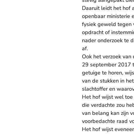
stevig aangepakt die
Daaruit leidt het hof 
openbaar ministerie 
fysiek geweld tegen 
opdracht of instemm
nader onderzoek te d
af.
Ook het verzoek van d
29 september 2017 ti
getuige te horen, wij
van de stukken in he
slachtoffer en waaro
Het hof wijst wel toe
die verdachte zou he
van belang kan zijn v
voorbedachte raad v
Het hof wijst evenee