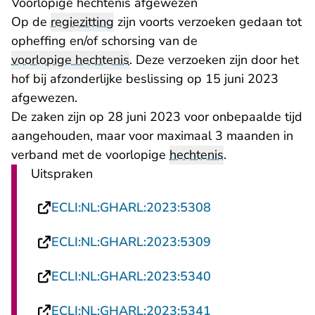
Voorlopige hechtenis afgewezen
Op de
regiezitting
zijn voorts verzoeken gedaan tot
opheffing en/of schorsing van de
voorlopige hechtenis
. Deze verzoeken zijn door het
hof bij afzonderlijke beslissing op 15 juni 2023
afgewezen.
De zaken zijn op 28 juni 2023 voor onbepaalde tijd
aangehouden, maar voor maximaal 3 maanden in
verband met de voorlopige
hechtenis
.
Uitspraken
- U verlaat Recht
ECLI:NL:GHARL:2023:5308
- U verlaat Recht
ECLI:NL:GHARL:2023:5309
- U verlaat Recht
ECLI:NL:GHARL:2023:5340
- U verlaat Recht
ECLI:NL:GHARL:2023:5341