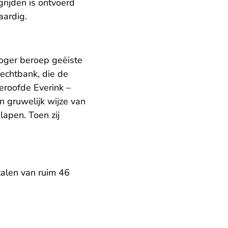
rijden is ontvoerd
aardig.
 hoger beroep geëiste
echtbank, die de
eroofde Everink –
n gruwelijk wijze van
lapen. Toen zij
alen van ruim 46