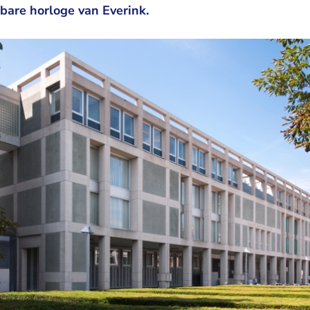
tbare horloge van Everink.