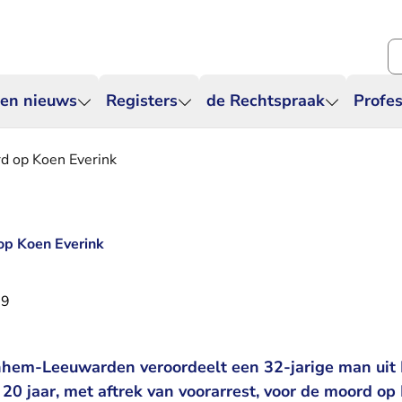
Zo
 en nieuws
Registers
de Rechtspraak
Profes
rd op Koen Everink
 op Koen Everink
19
hem-Leeuwarden veroordeelt een 32-jarige man uit 
20 jaar, met aftrek van voorarrest, voor de moord op