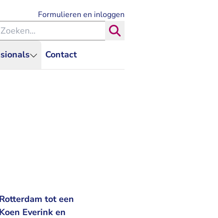
- U verlaat Rechtspraak.nl
Formulieren en inloggen
eken binnen de Rechtspraak
Zoeken
sionals
Contact
Rotterdam tot een
 Koen Everink en