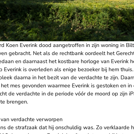
 Koen Everink dood aangetroffen in zijn woning in Bil
en gebracht. Net als de rechtbank oordeelt het Gerech
edaan en daarnaast het kostbare horloge van Everink he
Everink is overleden als enige bezoeker bij hem thui
bleek daarna in het bezit van de verdachte te zijn. Daarn
 het mes gevonden waarmee Everink is gestoken en in 
ocht de verdachte in de periode vóór de moord op zijn 
te brengen.
o van verdachte verworpen
ns de strafzaak dat hij onschuldig was. Zo verklaarde hij