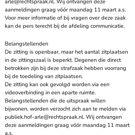
- U verlaat Rechtspraak.nl
arle@rechtspraak.nl
. Wij ontvangen deze
aanmeldingen graag vóór maandag 11 maart a.s.
Voor meer informatie of bij vragen over deze zaak
kan de pers terecht bij de afdeling communicatie.
Belangstellenden
De zitting is openbaar, maar het aantal zitplaatsen
in de zittingszaal is beperkt. Degenen die direct
betrokken zijn bij deze strafzaak hebben voorrang
bij de toedeling van zitplaatsen.
De zitting kan ook gevolgd worden via een
videoverbinding in een aparte ruimte.
Belangstellenden die de uitspraak willen
bijwonen, worden verzocht zich aan te melden via
- U verlaat Rechtspra
publiek.hof-arle@rechtspraak.nl
. Wij ontvangen
deze aanmeldingen graag vóór maandag 11 maart
a.s.