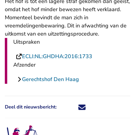
Het hof is tot een lagere straf gekomen dan geëist,
omdat het hof minder bewezen heeft verklaard.
Momenteel bevindt de man zich in
vreemdelingenbewaring. Dit in afwachting van de
uitkomst van een uitzettingsprocedure.
Uitspraken
- U verlaat Recht
ECLI:NL:GHDHA:2016:1733
Afzender
Gerechtshof Den Haag
Deel dit nieuwsbericht:
Deel dit nieuwsbericht via X - U 
Deel dit nieuwsbericht via Fa
Deel dit nieuwsbericht via
Deel dit nieuwsbericht