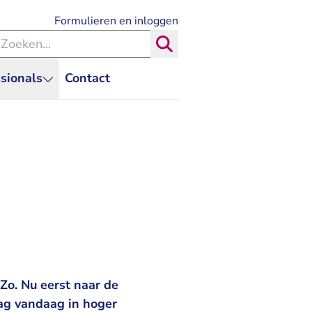
- U verlaat Rechtspraak.nl
Formulieren en inloggen
eken binnen de Rechtspraak
Zoeken
sionals
Contact
'Zo. Nu eerst naar de
aag vandaag in hoger