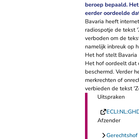
beroep bepaald. Het
eerder oordeelde da
Bavaria heeft interne
radiospotje de tekst 
verboden om de tekst
namelijk inbreuk op h
Het hof stelt Bavaria 
Het hof oordeelt dat 
beschermd. Verder he
merkrechten of onrec
verbieden de tekst 'Z
Uitspraken
ECLI:NL:GH
Afzender
Gerechtshof