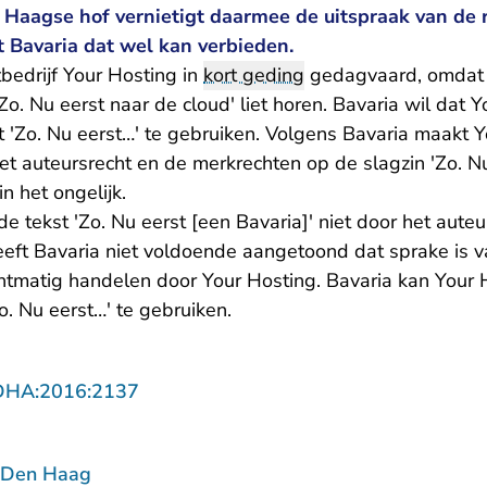
 Haagse hof vernietigt daarmee de uitspraak van de 
t Bavaria dat wel kan verbieden.
tbedrijf Your Hosting in
kort geding
gedagvaard, omdat 
'Zo. Nu eerst naar de cloud' liet horen. Bavaria wil dat 
 'Zo. Nu eerst…' te gebruiken. Volgens Bavaria maakt 
et auteursrecht en de merkrechten op de slagzin 'Zo. Nu
in het ongelijk.
de tekst 'Zo. Nu eerst [een Bavaria]' niet door het aute
eft Bavaria niet voldoende aangetoond dat sprake is v
htmatig handelen door Your Hosting. Bavaria kan Your 
o. Nu eerst…' te gebruiken.
- U verlaat Rechtspraak.nl
DHA:2016:2137
 Den Haag