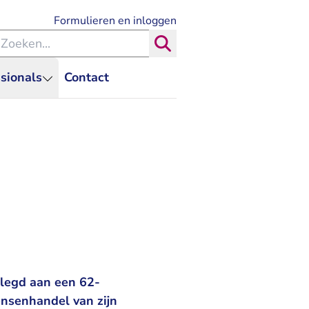
- U verlaat Rechtspraak.nl
Formulieren en inloggen
eken binnen de Rechtspraak
Zoeken
sionals
Contact
elegd aan een 62-
ensenhandel van zijn