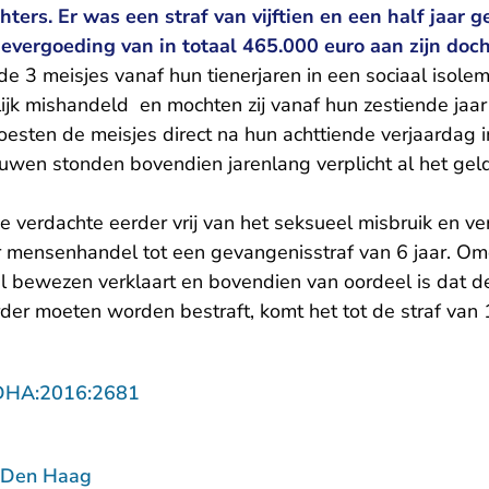
ters. Er was een straf van vijftien en een half jaar 
evergoeding van in totaal 465.000 euro aan zijn doch
de 3 meisjes vanaf hun tienerjaren in een sociaal isoleme
lijk mishandeld en mochten zij vanaf hun zestiende jaar
moesten de meisjes direct na hun achttiende verjaardag i
uwen stonden bovendien jarenlang verplicht al het geld 
e verdachte eerder vrij van het seksueel misbruik en v
r mensenhandel tot een gevangenisstraf van 6 jaar. Om
l bewezen verklaart en bovendien van oordeel is dat de
r moeten worden bestraft, komt het tot de straf van 1
- U verlaat Rechtspraak.nl
DHA:2016:2681
 Den Haag