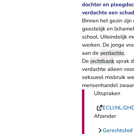
dochter en pleegdoch
verdachte een schad
Binnen het gezin zijn 
geestelijk en lichame
school. Uiteindelijk 
werken. De jonge vro
aan de
verdachte
.
De
rechtbank
sprak d
verdachte alleen voo
seksueel misbruik we
mensenhandel zwaarde
Uitspraken
ECLI:NL:GH
Afzender
Gerechtshof