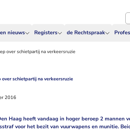
Zo
 en nieuws
Registers
de Rechtspraak
Profes
p over schietpartij na verkeersruzie
over schietpartij na verkeersruzie
er 2016
Den Haag heeft vandaag in hoger beroep 2 mannen ve
traf voor het bezit van vuurwapens en munitie. Beid