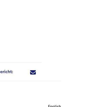
ericht:
Deel dit nieuwsbericht via X - U verlaat Rechtspraa
Deel dit nieuwsbericht via Facebook - U verlaat
Deel dit nieuwsbericht via e-mail
Deel dit nieuwsbericht via LinkedIn - U v
English