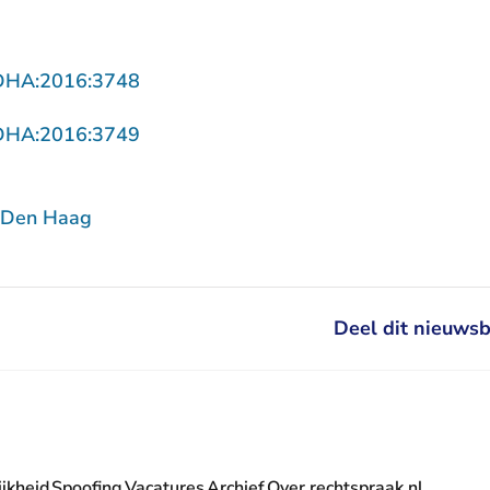
- U verlaat Rechtspraak.nl
DHA:2016:3748
- U verlaat Rechtspraak.nl
DHA:2016:3749
 Den Haag
Deel dit nieuwsb
jkheid
Spoofing
Vacatures
Archief
Over rechtspraak.nl