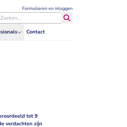
- U verlaat Rechtspraak.nl
Formulieren en inloggen
eken binnen de Rechtspraak
Zoeken
sionals
Contact
roordeeld tot 9
e verdachten zijn