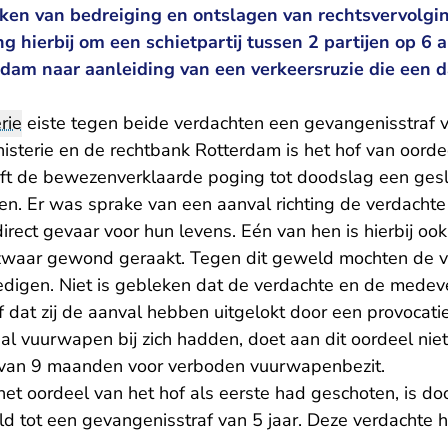
oken van bedreiging en ontslagen van rechtsvervolg
ng hierbij om een schietpartij tussen 2 partijen op 6 
rdam naar aanleiding van een verkeersruzie die een 
rie
eiste tegen beide verdachten een gevangenisstraf v
isterie en de rechtbank Rotterdam is het hof van oorde
eft de bewezenverklaarde poging tot doodslag een ge
. Er was sprake van een aanval richting de verdachte
ect gevaar voor hun levens. Eén van hen is hierbij ook
zwaar gewond geraakt. Tegen dit geweld mochten de v
igen. Niet is gebleken dat de verdachte en de medev
f dat zij de aanval hebben uitgelokt door een provocati
al vuurwapen bij zich hadden, doet aan dit oordeel niet 
 van 9 maanden voor verboden vuurwapenbezit.
het oordeel van het hof als eerste had geschoten, is d
d tot een gevangenisstraf van 5 jaar. Deze verdachte h