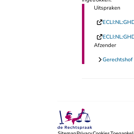
Uitspraken
ECLI:NL:GH
ECLI:NL:GH
Afzender
Gerechtshof
Sitemap
Privacy
Cookies
Toegankeli