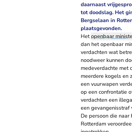
daarnaast vrijgespr
tot doodslag. Het gi
Bergselaan in Rotte
plaatsgevonden.
Het
openbaar ministe
dan het openbaar min
verdachten wat betr
noodweer kunnen doen
medeverdachte met dir
meerdere kogels en 
een vuurwapen verded
op een confrontatie o
verdachten een illega
een gevangenisstraf
De persoon die naar 
Rotterdam veroordeel
ingetrokken.