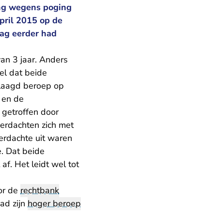
ing wegens poging
april 2015 op de
dag eerder had
an 3 jaar. Anders
el dat beide
slaagd beroep op
 en de
 getroffen door
erdachten zich met
erdachte uit waren
e. Dat beide
af. Het leidt wel tot
oor de
rechtbank
ad zijn
hoger beroep