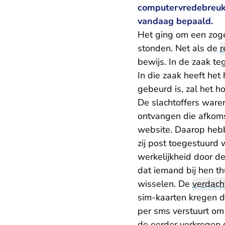
computervredebreuk 
vandaag bepaald.
Het ging om een zog
stonden. Net als de
r
bewijs. In de zaak te
In die zaak heeft he
gebeurd is, zal het h
De slachtoffers ware
ontvangen die afkoms
website. Daarop hebb
zij post toegestuurd 
werkelijkheid door d
dat iemand bij hen t
wisselen. De
verdach
sim-kaarten kregen d
per sms verstuurt om
de eerder verkregen 