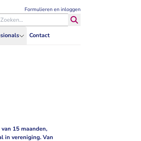
- U verlaat Rechtspraak.nl
Formulieren en inloggen
eken binnen de Rechtspraak
Zoeken
sionals
Contact
f van 15 maanden,
l in vereniging. Van