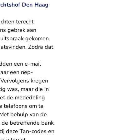
rechtshof Den Haag
chten terecht
ens gebrek aan
nduitspraak gekomen.
aatsvinden. Zodra dat
adden een e-mail
naar een nep-
. Vervolgens kregen
ig was, maar die in
met de mededeling
e telefoons om te
 Met behulp van de
 de betreffende bank
zij deze Tan-codes en
a internet