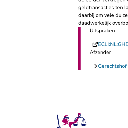
geldtransacties ten l
daarbij om vele duize
daadwerkelijk overb
Uitspraken
ECLI:NL:GH
Afzender
Gerechtshof