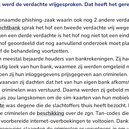
werd de verdachte vrijgesproken. Dat heeft het ge
enaamde phishing-zaak waarin ook nog 2 andere verda
echtbank
sprak het hof een tweede verdachte vrij weg
gen een derde verdachte is het hof nog niet tot een ei
t hof geoordeeld dat nog aanvullend onderzoek moet pl
of de behandeling voortzetten.
n meestal bejaarde houders van bankrekeningen. Zij h
tig leek van hun bank, waarmee zij werden omgeleid 
en zij hun inloggegevens prijsgegeven aan criminelen
waarvan zij dachten dat het van hun eigen bank afkomst
e criminelen was verstuurd. Daarna werden zij gebeld 
huis zou langskomen om de sim-kaarten van hun mobiel
te
was degene die de slachtoffers thuis heeft bezocht.
e criminelen de
beschikking
over de zgn. Tan-codes die
 voorbereide internet-overboekingen te voltooien. Dank
gegevens slaagden de criminelen er vervolgens in om vi