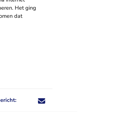
oeren. Het ging
komen dat
ericht:
Deel dit nieuwsbericht via X - U verlaat Rechtspraa
Deel dit nieuwsbericht via Facebook - U verlaat
Deel dit nieuwsbericht via e-mail
Deel dit nieuwsbericht via LinkedIn - U v