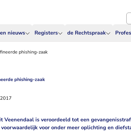
Zo
 en nieuws
Registers
de Rechtspraak
Profes
ffineerde phishing-zaak
ineerde phishing-zaak
i 2017
it Veenendaal is veroordeeld tot een gevangenisstra
oorwaardelijk voor onder meer oplichting en diefsta