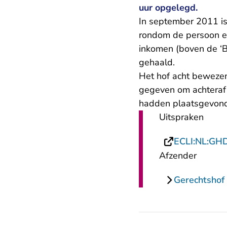
uur opgelegd.
In september 2011 is
rondom de persoon en
inkomen (boven de ‘B
gehaald.
Het hof acht bewezen
gegeven om achteraf w
hadden plaatsgevond
Uitspraken
ECLI:NL:GH
Afzender
Gerechtshof