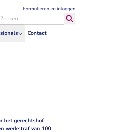
- U verlaat Rechtspraak.nl
Formulieren en inloggen
eken binnen de Rechtspraak
Zoeken
sionals
Contact
r het gerechtshof
en werkstraf van 100