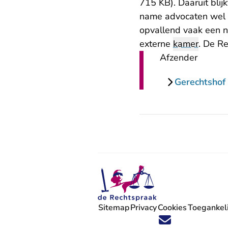
715 KB)
. Daaruit bli
name advocaten wel 
opvallend vaak een ne
externe
kamer
. De Re
Afzender
Gerechtsho
Sitemap
Privacy
Cookies
Toegankeli
Volg ons op X (Twitter) - U verlaat
Volg ons op Facebook - U verlaa
Volg ons op Instagram - U ve
Volg ons op Youtube - U 
Volg ons op LinkedIn -
'Blijf op de hoogte