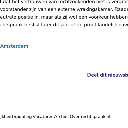
jkt dat het vertrouwen van rechtzoekenden niet is vergro
voorstander zijn van een externe wrakingskamer. Raa
utrale positie in, maar als zij wel een voorkeur hebben
chtspraak beslist later dit jaar of de proef landelijk navo
f Amsterdam
Deel dit nieuwsb
jkheid
Spoofing
Vacatures
Archief
Over rechtspraak.nl
- U verlaat Rechtspraak.nl
 Rechtspraak.nl
t Rechtspraak.nl
rlaat Rechtspraak.nl
verlaat Rechtspraak.nl
 U verlaat Rechtspraak.nl
' nieuwsbrief - U verlaat Rechtspraak.nl