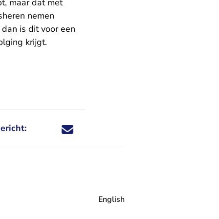
ot, maar dat met
dsheren nemen
 dan is dit voor een
lging krijgt.
ericht:
Deel dit nieuwsbericht via X - U verlaat Rechtspraa
Deel dit nieuwsbericht via Facebook - U verlaat
Deel dit nieuwsbericht via e-mail
Deel dit nieuwsbericht via LinkedIn - U v
English