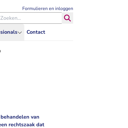
- U verlaat Rechtspraak.nl
Formulieren en inloggen
eken binnen de Rechtspraak
Zoeken
sionals
Contact
n
 behandelen van
 een rechtszaak dat