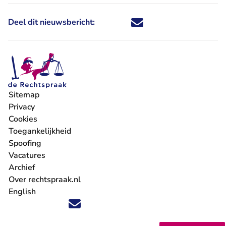
Deel dit nieuwsbericht:
Deel dit nieuwsbericht via X - U 
Deel dit nieuwsbericht via Fa
Deel dit nieuwsbericht via
Deel dit nieuwsbericht
Sitemap
Privacy
Cookies
Toegankelijkheid
Spoofing
Vacatures
- U verlaat Rechtspraak.nl
Archief
Over rechtspraak.nl
English
Volg ons op X (Twitter) - U verlaat Rechtspraak.nl
Volg ons op Facebook - U verlaat Rechtspraak.nl
Volg ons op Instagram - U verlaat Rechtspraak.nl
Volg ons op Youtube - U verlaat Rechtspraak.nl
Volg ons op LinkedIn - U verlaat Rechtspraak.n
'Blijf op de hoogte' nieuwsbrief - U verlaat