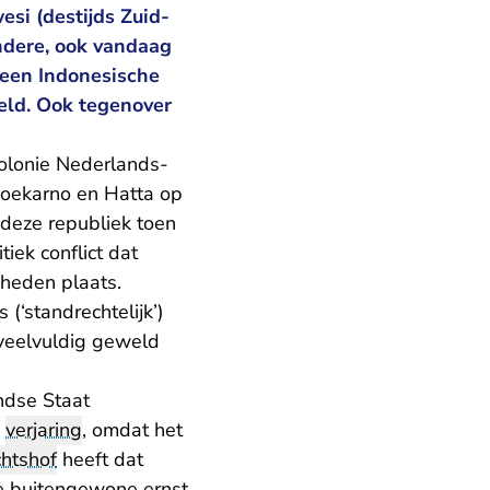
esi (destijds Zuid-
ndere, ook vandaag
 een Indonesische
eld. Ook tegenover
olonie Nederlands-
 Soekarno en Hatta op
deze republiek toen
iek conflict dat
heden plaats.
‘standrechtelijk’)
veelvuldig geweld
ndse Staat
p
verjaring
, omdat het
htshof
heeft dat
de buitengewone ernst