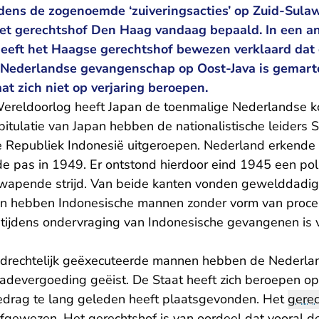
jdens de zogenoemde ‘zuiveringsacties’ op Zuid-Sulaw
 het gerechtshof Den Haag vandaag bepaald. In een a
heeft het Haagse gerechtshof bewezen verklaard dat
 Nederlandse gevangenschap op Oost-Java is gemart
t zich niet op verjaring beroepen.
ereldoorlog heeft Japan de toenmalige Nederlandse k
pitulatie van Japan hebben de nationalistische leiders
Republiek Indonesië uitgeroepen. Nederland erkende 
e pas in 1949. Er ontstond hierdoor eind 1945 een polit
ewapende strijd. Van beide kanten vonden gewelddadig
en hebben Indonesische mannen zonder vorm van proces (
tijdens ondervraging van Indonesische gevangenen is 
andrechtelijk geëxecuteerde mannen hebben de Nederla
adevergoeding geëist. De Staat heeft zich beroepen o
drag te lang geleden heeft plaatsgevonden. Het
gerec
afgewezen. Het gerechtshof is van oordeel dat vooral 