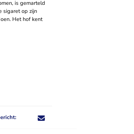
omen, is gemarteld
 sigaret op zijn
doen. Het hof kent
ericht:
Deel dit nieuwsbericht via X - U verlaat Rechtspraa
Deel dit nieuwsbericht via Facebook - U verlaat
Deel dit nieuwsbericht via e-mail
Deel dit nieuwsbericht via LinkedIn - U v