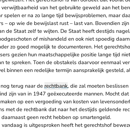
 verwijtbaarheid van het gebruikte geweld aan het bero
 spelen er na zo lange tijd bewijsproblemen, maar da
rs – op wie de bewijslast rust – last van. Bovendien zi
n de Staat zelf te wijten. De Staat heeft destijds nagel
dgeschoten of mishandeld en ook niet spoedig daarna
der zo goed mogelijk te documenteren. Het gerechtsho
sers gezien hun maatschappelijke positie lange tijd nie
an te spreken. Toen de obstakels daarvoor eenmaal v
el binnen een redelijke termijn aansprakelijk gesteld,
 nog terug naar de
rechtbank
, die zal moeten beslissen 
ind zijn van in 1947 geëxecuteerde mannen. Mocht dat h
k maken op een vergoeding van kosten van levensonder
ens met de rechtbank dat naar het destijds geldende rec
rs daarnaast geen recht hebben op smartengeld.
e vandaag is uitgesproken heeft het gerechtshof bewez