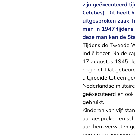
zijn geëxecuteerd ti
Celebes). Dit heeft
uitgesproken zaak, 
man in 1947 tijdens
deze man kan de Staa
Tijdens de Tweede W
Indië bezet. Na de ca
17 augustus 1945 de 
nog niet. Dat gebeurd
uitgroeide tot een g
Nederlandse militair
geëxecuteerd en ook 
gebruikt.
Kinderen van vijf st
aangesproken en sch
aan hem verweten ge
beroep op verjaring 