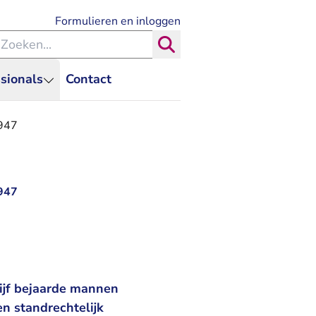
- U verlaat Rechtspraak.nl
Formulieren en inloggen
eken binnen de Rechtspraak
Zoeken
sionals
Contact
1947
1947
vijf bejaarde mannen
en standrechtelijk