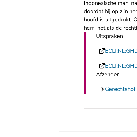
Indonesische man, na
doordat hij op zijn h
hoofd is uitgedrukt. 
hem, net als de recht
Uitspraken
ECLI:NL:GH
ECLI:NL:GH
Afzender
Gerechtshof