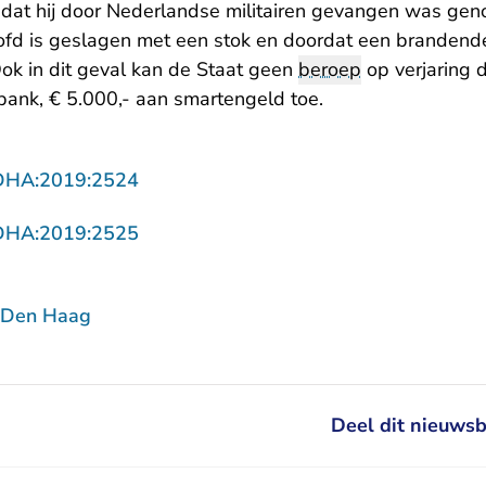
dat hij door Nederlandse militairen gevangen was gen
oofd is geslagen met een stok en doordat een brandende
Ook in dit geval kan de Staat geen
beroep
op verjaring 
bank, € 5.000,- aan smartengeld toe.
- U verlaat Rechtspraak.nl
DHA:2019:2524
- U verlaat Rechtspraak.nl
DHA:2019:2525
 Den Haag
Deel dit nieuwsb