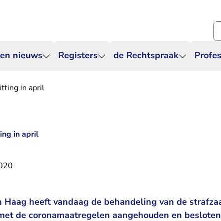
Zo
 en nieuws
Registers
de Rechtspraak
Profes
tting in april
ng in april
2020
 Haag heeft vandaag de behandeling van de strafza
met de coronamaatregelen aangehouden en besloten 