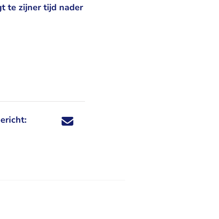
 te zijner tijd nader
ericht:
Deel dit nieuwsbericht via X - U verlaat Rechtspraa
Deel dit nieuwsbericht via Facebook - U verlaat
Deel dit nieuwsbericht via e-mail
Deel dit nieuwsbericht via LinkedIn - U v