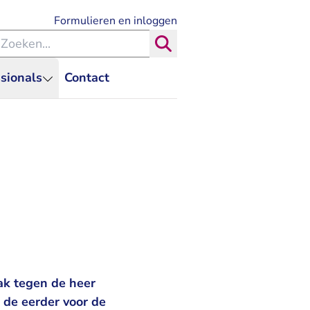
- U verlaat Rechtspraak.nl
Formulieren en inloggen
eken binnen de Rechtspraak
Zoeken
sionals
Contact
ak tegen de heer
de eerder voor de