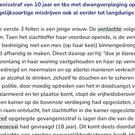
enisstraf van 10 jaar en tbs met dwangverpleging o
elijksoortige misdrijven ook al eerder tot langdurig
e eerste 3 feiten is een jonge vrouw. De
verdachte
volgd
am. Toen het slachtoffer haar voordeur opende, is de ve
 bedreiging met een mes (op haar keel) binnengedrong
ld afhandig te maken. Direct daarop zei hij: “doe je klere
r urenlang in haar woning vastgehouden en haar op ver
bedreigd en meermalen en op allerlei manieren verkrach
aar alcohol te drinken, zichzelf te douchen en te schere
e politie, door moedig optreden van het in doodsangst 
alarmeerd en ter plaatse komt, stopt de vrijheidsberoving
 een kamer op de bovenste verdieping had opgesloten, i
en raam ontvlucht, het slachtoffer in die kamer opgeslot
hof
opgelegde gevangenisstraf is lager dan die van de 
eneraal
had gevraagd (18 jaar). Dit komt deels doorda
erdachte een ernstige persoonlijkheidsstoornis heeft. 