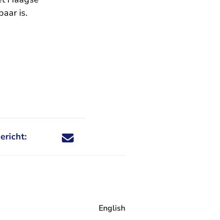
aar is.
ericht:
Deel dit nieuwsbericht via X - U verlaat Rechtspraa
Deel dit nieuwsbericht via Facebook - U verlaat
Deel dit nieuwsbericht via e-mail
Deel dit nieuwsbericht via LinkedIn - U v
English