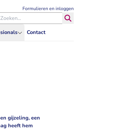
- U verlaat Rechtspraak.nl
Formulieren en inloggen
eken binnen de Rechtspraak
Zoeken
sionals
Contact
en gijzeling, een
aag heeft hem