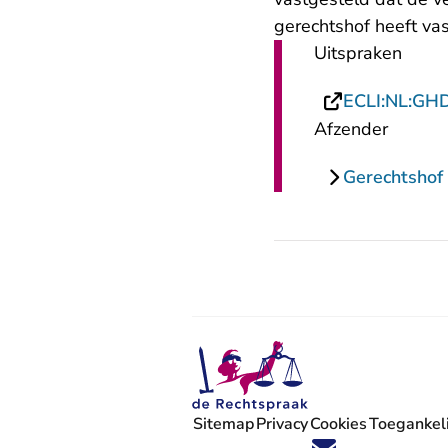
gerechtshof heeft va
Uitspraken
ECLI:NL:GH
Afzender
Gerechtshof
Sitemap
Privacy
Cookies
Toegankeli
Volg ons op X (Twitter) - U verlaat
Volg ons op Facebook - U verlaa
Volg ons op Instagram - U ve
Volg ons op Youtube - U 
Volg ons op LinkedIn -
'Blijf op de hoogte