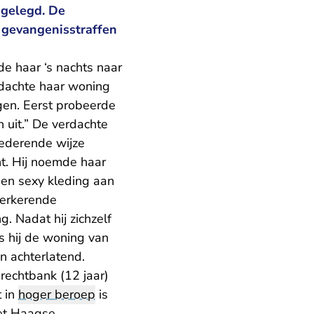
pgelegd. De
e gevangenisstraffen
e haar ‘s nachts naar
rdachte haar woning
en. Eerst probeerde
n uit.” De verdachte
nederende wijze
t. Hij noemde haar
n en sexy kleding aan
verkerende
. Nadat hij zichzelf
s hij de woning van
en achterlatend.
rechtbank (12 jaar)
t in
hoger beroep
is
Het Haagse