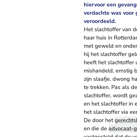
hiervoor een gevang
verdachte was voor g
veroordeeld.
Het slachtoffer van d
haar huis in Rotterd
met geweld en onder
hij het slachtoffer ge
heeft het slachtoffe
mishandeld, ernstig 
zijn slaafje, dwong h
te trekken. Pas als d
slachtoffer, wordt ge
en het slachtoffer in
het slachtoffer via e
De door het
gerechts
en die de
advocaat-g
vastgesteld dat de v