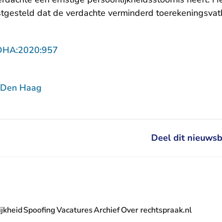
stgesteld dat de verdachte verminderd toerekeningsvatb
- U verlaat Rechtspraak.nl
DHA:2020:957
 Den Haag
Deel dit nieuwsb
jkheid
Spoofing
Vacatures
Archief
Over rechtspraak.nl
- U verlaat Rechtspraak.nl
 Rechtspraak.nl
t Rechtspraak.nl
rlaat Rechtspraak.nl
verlaat Rechtspraak.nl
 U verlaat Rechtspraak.nl
' nieuwsbrief - U verlaat Rechtspraak.nl