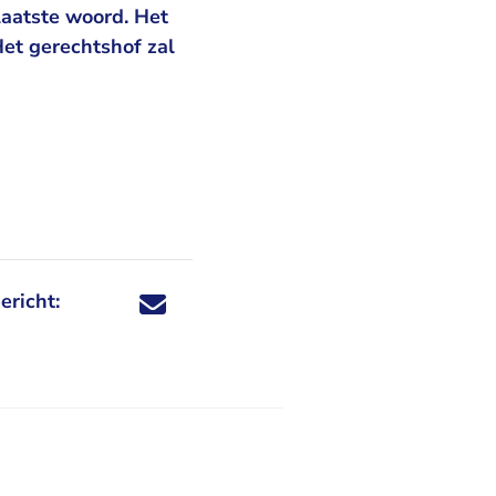
laatste woord. Het
et gerechtshof zal
ericht:
Deel dit nieuwsbericht via X - U verlaat Rechtspraa
Deel dit nieuwsbericht via Facebook - U verlaat
Deel dit nieuwsbericht via e-mail
Deel dit nieuwsbericht via LinkedIn - U v