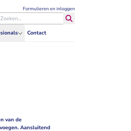
- U verlaat Rechtspraak.nl
Formulieren en inloggen
eken binnen de Rechtspraak
Zoeken
sionals
Contact
en van de
 voegen. Aansluitend