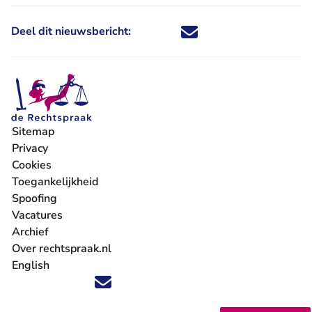
Deel dit nieuwsbericht:
Deel dit nieuwsbericht via X - U 
Deel dit nieuwsbericht via Fa
Deel dit nieuwsbericht via
Deel dit nieuwsbericht
Sitemap
Privacy
Cookies
Toegankelijkheid
Spoofing
Vacatures
- U verlaat Rechtspraak.nl
Archief
Over rechtspraak.nl
English
Volg ons op X (Twitter) - U verlaat Rechtspraak.nl
Volg ons op Facebook - U verlaat Rechtspraak.nl
Volg ons op Instagram - U verlaat Rechtspraak.nl
Volg ons op Youtube - U verlaat Rechtspraak.nl
Volg ons op LinkedIn - U verlaat Rechtspraak.n
'Blijf op de hoogte' nieuwsbrief - U verlaat