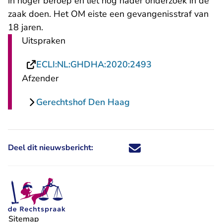
in hoger beroep en liet nog nader onderzoek in de
zaak doen. Het OM eiste een gevangenisstraf van
18 jaren.
Uitspraken
- U verlaat Recht
ECLI:NL:GHDHA:2020:2493
Afzender
Gerechtshof Den Haag
Deel dit nieuwsbericht:
Deel dit nieuwsbericht via X - U 
Deel dit nieuwsbericht via Fa
Deel dit nieuwsbericht via
Deel dit nieuwsbericht
Sitemap