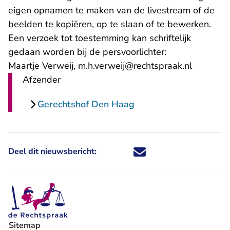
eigen opnamen te maken van de livestream of de
beelden te kopiëren, op te slaan of te bewerken.
Een verzoek tot toestemming kan schriftelijk
gedaan worden bij de persvoorlichter:
- U verla
Maartje Verweij,
m.h.verweij@rechtspraak.nl
Afzender
Gerechtshof Den Haag
Deel dit nieuwsbericht:
Deel dit nieuwsbericht via X - U 
Deel dit nieuwsbericht via Fa
Deel dit nieuwsbericht via
Deel dit nieuwsbericht
Sitemap