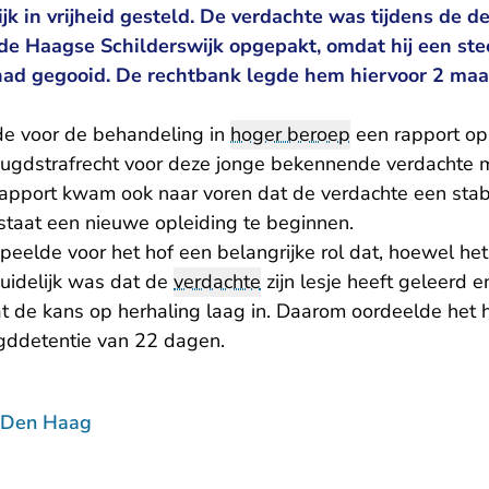
jk in vrijheid gesteld. De verdachte was tijdens de d
 de Haagse Schilderswijk opgepakt, omdat hij een st
ad gegooid. De rechtbank legde hem hiervoor 2 ma
de voor de behandeling in
hoger beroep
een rapport op
eugdstrafrecht voor deze jonge bekennende verdachte m
rapport kwam ook naar voren dat de verdachte een stabi
 staat een nieuwe opleiding te beginnen.
speelde voor het hof een belangrijke rol dat, hoewel he
duidelijk was dat de
verdachte
zijn lesje heeft geleerd e
hat de kans op herhaling laag in. Daarom oordeelde het
gddetentie van 22 dagen.
 Den Haag