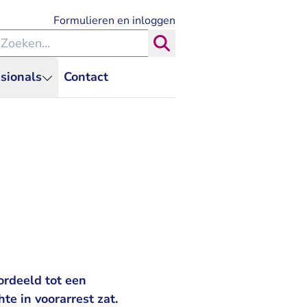
- U verlaat Rechtspraak.nl
Formulieren en inloggen
eken binnen de Rechtspraak
Zoeken
sionals
Contact
ordeeld tot een
te in voorarrest zat.