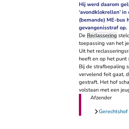
Hij werd daarom geli
‘avondklokrellen’ in
(bemande) ME-bus h
gevangenisstraf op.
De
Reclassering
stel
toepassing van het j
Uit het reclasserings
heeft en op het punt
Bij de strafbepaling 
vervelend feit gaat, 
gestraft. Het hof sc
volstaan met een jeu
Afzender
Gerechtshof