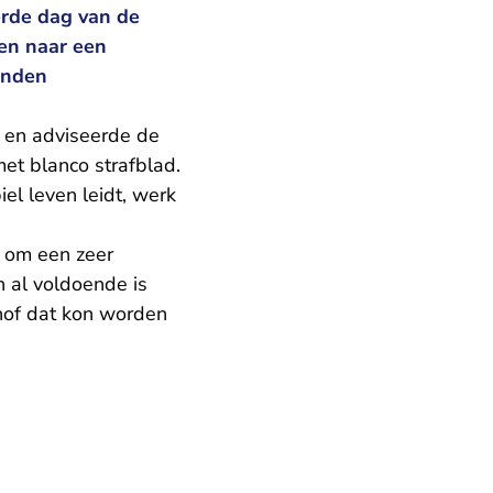
erde dag van de
een naar een
anden
 en adviseerde de
et blanco strafblad.
el leven leidt, werk
t om een zeer
n al voldoende is
 hof dat kon worden