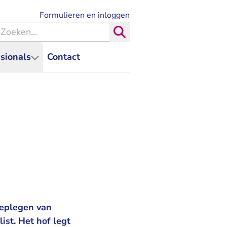
- U verlaat Rechtspraak.nl
Formulieren en inloggen
eken binnen de Rechtspraak
Zoeken
sionals
Contact
eplegen van
ist. Het hof legt