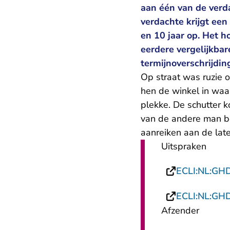
aan één van de verd
verdachte krijgt ee
en 10 jaar op. Het ho
eerdere vergelijkba
termijnoverschrijdin
Op straat was ruzie 
hen de winkel in waa
plekke. De schutter 
van de andere man be
aanreiken aan de late
Uitspraken
ECLI:NL:GH
ECLI:NL:GH
Afzender