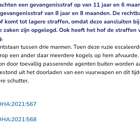
achten een gevangenisstraf op van 11 jaar en 6 maa
n gevangenisstraf van 8 jaar en 8 maanden. De recht
f komt tot lagere straffen, omdat deze aansluiten bij 
re zaken zijn opgelegd. Ook heeft het hof de straffe
g.
ontstaan tussen drie mannen. Toen deze ruzie escaleerd
rop een ander daar meerdere kogels op hem afvuurde.
kon door toevallig passerende agenten buiten worden 
stond uit het doorladen van een vuurwapen en dit tijd
re schutter.
- U verlaat Rechtspraak.nl
DHA:2021:567
- U verlaat Rechtspraak.nl
DHA:2021:568