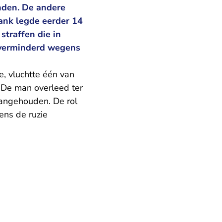
nden. De andere
bank legde eerder 14
straffen die in
n verminderd wegens
e, vluchtte één van
 De man overleed ter
aangehouden. De rol
ens de ruzie