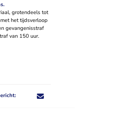
s.
aal, grotendeels tot
met het tijdsverloop
een gevangenisstraf
raf van 150 uur.
ericht:
Deel dit nieuwsbericht via X - U verlaat Rechtspraa
Deel dit nieuwsbericht via Facebook - U verlaat
Deel dit nieuwsbericht via e-mail
Deel dit nieuwsbericht via LinkedIn - U v