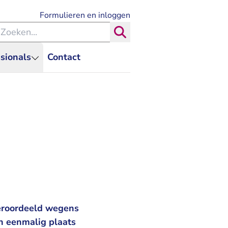
- U verlaat Rechtspraak.nl
Formulieren en inloggen
eken binnen de Rechtspraak
Zoeken
sionals
Contact
eroordeeld wegens
n eenmalig plaats