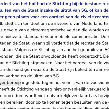
rdeel van het hof had de Stichting bij de bestuursre
iten van de Staat inzake de uitrol van 5G, of kan de
er geen plaats voor een oordeel van de civiele rechter
L stelt zich ten doel om de inwoners van Nederland t
als gevolg van elektromagnetische velden die worden g
de nieuwste standaard voor mobiele communicatie. De St
gen de Staat, waarin zij vordert dat de rechter de Sta
 staan. Volgens de Stichting zijn aan het gebruik van 5G
onden, die de Staat onvoldoende heeft onderzocht. De
an de Stichting afgewezen. Naar het oordeel van de vo
an deskundigen waarop de Staat zijn beleid ten aanzie
en verbod op de uitrol van 5G.
ger beroep
ingesteld tegen het vonnis van de voorzieni
eft de Stichting vandaag niet-ontvankelijk verklaard i
le procedure wordt niet-ontvankelijk verklaard als hij zi
nen bereiken, door op te komen tegen besluiten van de 
edachte achter deze regel is dat tegenstrijdige uitsprak