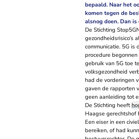
bepaald. Naar het oo
komen tegen de beslu
alsnog doen. Dan is 
De Stichting Stop5GN
gezondheidsrisico’s 
communicatie. 5G is 
procedure begonnen te
gebruik van 5G toe te
volksgezondheid verb
had de vorderingen v
gaven de rapporten v
geen aanleiding tot e
De Stichting heeft
ho
Haagse gerechtshof he
Een eiser in een civie
bereiken, of had kun
bestuursrechter. De g