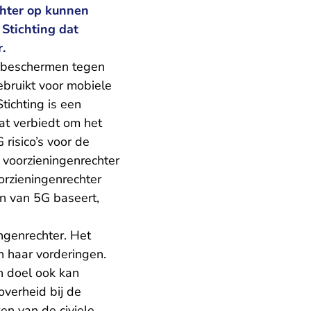
chter op kunnen
 Stichting dat
.
e beschermen tegen
ebruikt voor mobiele
ichting is een
at verbiedt om het
 risico’s voor de
 voorzieningenrechter
orzieningenrechter
n van 5G baseert,
ngenrechter. Het
n haar vorderingen.
jn doel ook kan
overheid bij de
en van de civiele