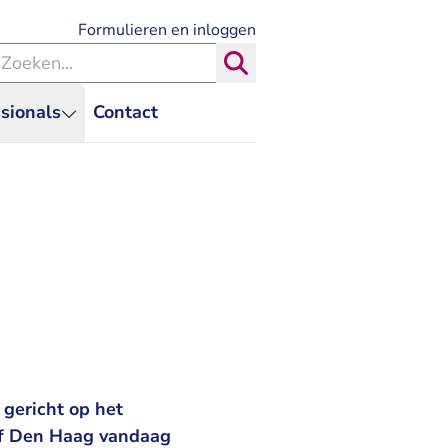
- U verlaat Rechtspraak.nl
Formulieren en inloggen
eken binnen de Rechtspraak
Zoeken
sionals
Contact
 gericht op het
of Den Haag vandaag