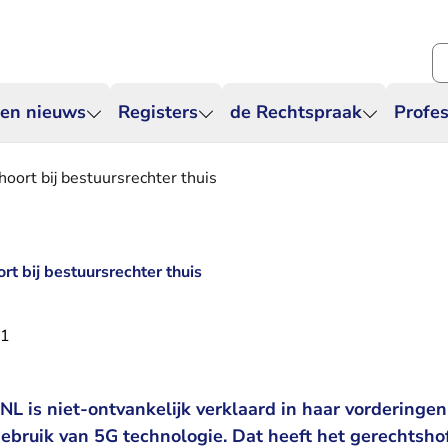
Zo
 en nieuws
Registers
de Rechtspraak
Profes
hoort bij bestuursrechter thuis
rt bij bestuursrechter thuis
21
L is niet-ontvankelijk verklaard in haar vorderingen
ebruik van 5G technologie. Dat heeft het gerechtsh