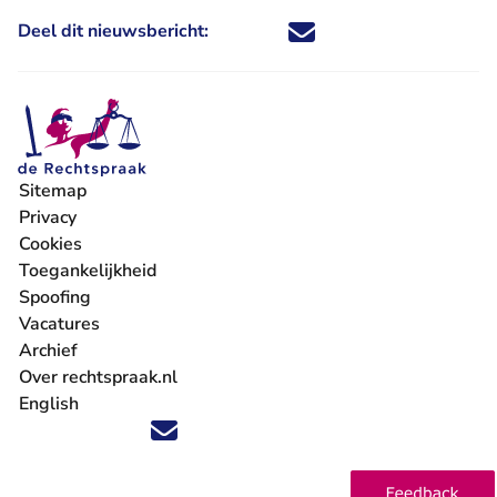
Deel dit nieuwsbericht:
Deel dit nieuwsbericht via X - U 
Deel dit nieuwsbericht via Fa
Deel dit nieuwsbericht via
Deel dit nieuwsbericht
Sitemap
Privacy
Cookies
Toegankelijkheid
Spoofing
Vacatures
- U verlaat Rechtspraak.nl
Archief
Over rechtspraak.nl
English
Volg ons op X (Twitter) - U verlaat Rechtspraak.nl
Volg ons op Facebook - U verlaat Rechtspraak.nl
Volg ons op Instagram - U verlaat Rechtspraak.nl
Volg ons op Youtube - U verlaat Rechtspraak.nl
Volg ons op LinkedIn - U verlaat Rechtspraak.n
'Blijf op de hoogte' nieuwsbrief - U verlaat