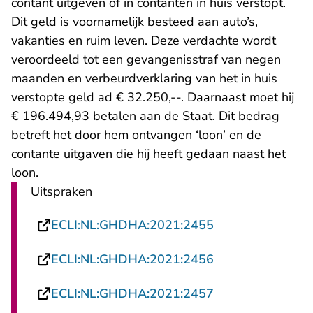
contant uitgeven of in contanten in huis verstopt.
Dit geld is voornamelijk besteed aan auto’s,
vakanties en ruim leven. Deze verdachte wordt
veroordeeld tot een gevangenisstraf van negen
maanden en verbeurdverklaring van het in huis
verstopte geld ad € 32.250,--. Daarnaast moet hij
€ 196.494,93 betalen aan de Staat. Dit bedrag
betreft het door hem ontvangen ‘loon’ en de
contante uitgaven die hij heeft gedaan naast het
loon.
Uitspraken
- U verlaat Recht
ECLI:NL:GHDHA:2021:2455
- U verlaat Recht
ECLI:NL:GHDHA:2021:2456
- U verlaat Recht
ECLI:NL:GHDHA:2021:2457