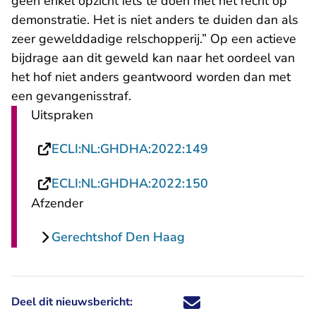
geen enkel opzicht iets te doen met het recht op
demonstratie. Het is niet anders te duiden dan als
zeer gewelddadige relschopperij.” Op een actieve
bijdrage aan dit geweld kan naar het oordeel van
het hof niet anders geantwoord worden dan met
een gevangenisstraf.
Uitspraken
- U verlaat Rechts
ECLI:NL:GHDHA:2022:149
- U verlaat Rechts
ECLI:NL:GHDHA:2022:150
Afzender
Gerechtshof Den Haag
Deel dit nieuwsbericht:
Deel dit nieuwsbericht via X - U 
Deel dit nieuwsbericht via Fa
Deel dit nieuwsbericht via
Deel dit nieuwsbericht