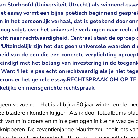
n Sturhoofd (Universiteit Utrecht) als winnend essa
Het essay vormt een bijna poëtisch beginnend gespre
n het persoonlijk verhaal, dat is getekend door onr
oog volgt, over het universele verlangen naar recht
ocht naar rechtvaardigheid. Centraal staat de oproep
‘Uiteindelijk zijn het dus geen universele waarden d
eid van de een die een concrete verplichting oproept 
eindigt met het belang van investering in de toegank
. Want ‘Het is pas echt onrechtvaardig als je niet teg
 hieronder het gehele essay:RECHTSPRAAK OM OP 
nkelijke en mensgerichte rechtspraak
en seizoenen. Het is al bijna 80 jaar winter en de mee
e bladeren konden krijgen. Als ik door fotoalbums blad
ch van mijn broers en mijn eigen ogen in kleine wazige
 knipperen. De zeventienjarige Mauritz zou nooit iets va
 toen hij met zijn broertje Nathan op een overvolle trei