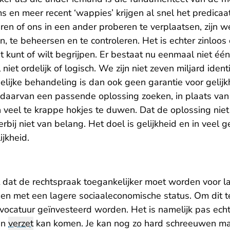
s en meer recent ‘wappies’ krijgen al snel het predicaa
teren of ons in een ander proberen te verplaatsen, zijn
 te beheersen en te controleren. Het is echter zinloos 
et kunt of wilt begrijpen. Er bestaat nu eenmaal niet é
niet ordelijk of logisch. We zijn niet zeven miljard iden
elijke behandeling is dan ook geen garantie voor geli
s daarvan een passende oplossing zoeken, in plaats va
n veel te krappe hokjes te duwen. Dat de oplossing niet
hierbij niet van belang. Het doel is gelijkheid en in veel 
jkheid.
t dat de rechtspraak toegankelijker moet worden voor l
n met een lagere sociaaleconomische status. Om dit t
vocatuur geïnvesteerd worden. Het is namelijk pas echt
 in
verzet
kan komen. Je kan nog zo hard schreeuwen ma