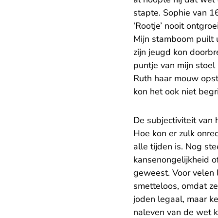
stapte. Sophie van 1
‘Rootje’ nooit ontgro
Mijn stamboom puilt u
zijn jeugd kon doorbr
puntje van mijn stoel
Ruth haar mouw opstr
kon het ook niet begr
De subjectiviteit van 
Hoe kon er zulk onre
alle tijden is. Nog s
kansenongelijkheid of
geweest. Voor velen 
smetteloos, omdat ze
joden legaal, maar ke
naleven van de wet k