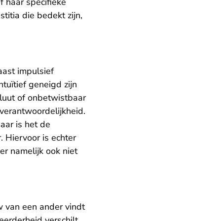
f haar specifieke
titia die bedekt zijn,
aast impulsief
tuïtief geneigd zijn
oluut of onbetwistbaar
verantwoordelijkheid.
aar is het de
 Hiervoor is echter
er namelijk ook niet
uw van een ander vindt
erderheid verschilt.