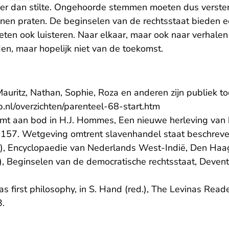
t meer dan stilte. Ongehoorde stemmen moeten dus verste
nnen praten. De beginselen van de rechtsstaat bieden 
ten ook luisteren. Naar elkaar, maar ook naar verhalen
jden, maar hopelijk niet van de toekomst.
auritz, Nathan, Sophie, Roza en anderen zijn publiek to
- U verlaat Rech
op.nl/overzichten/parenteel-68-start.htm
mt aan bod in H.J. Hommes, Een nieuwe herleving van h
157. Wetgeving omtrent slavenhandel staat beschreve
d.), Encyclopaedie van Nederlands West-Indië, Den Ha
.), Beginselen van de democratische rechtsstaat, Deven
 as first philosophy, in S. Hand (red.), The Levinas Rea
3.