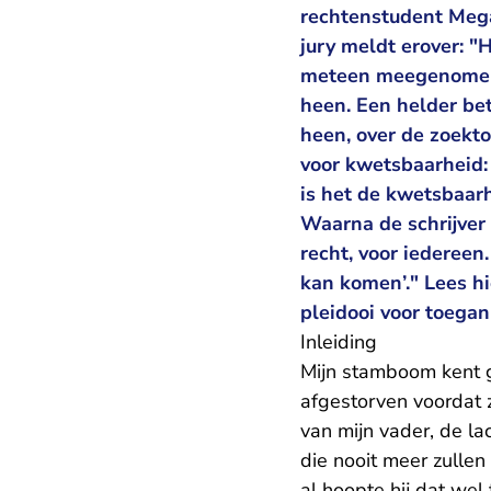
rechtenstudent Mega
jury meldt erover: "
meteen meegenomen i
heen. Een helder bet
heen, over de zoekt
voor kwetsbaarheid: 
is het de kwetsbaarh
Waarna de schrijver 
recht, voor iedereen
kan komen’." Lees
pleidooi voor toega
Inleiding
Mijn stamboom kent ge
afgestorven voordat z
van mijn vader, de la
die nooit meer zullen
al hoopte hij dat wel