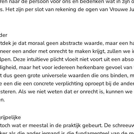
eren naar de persoon voor ons en bedenken wat in zijn o
is. Het zijn per slot van rekening de ogen van Vrouwe Jus
der
 ontdek je dat moraal geen abstracte waarde, maar een h
neer een ander met onrecht te maken krijgt, zullen we in
pen. Deze intuïtieve plicht vloeit niet voort uit een abs
digheid, maar het voor iedereen herkenbare gevoel van 
 het dus geen grote universele waarden die ons binden, m
een die een concrete verplichting oproept bij de ander.
isteren. Als we niet weten dat er onrecht is, kunnen we 
n.
ijpelijke
 toch wat er meestal in de praktijk gebeurt. De schree
ker als die ander iemand is die fundamenteel van de me