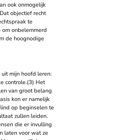
dan ook onmogelijk
Dat objectief recht
echtspraak te
te om onbelemmerd
j om de hoognodige
uit mijn hoofd leren:
ke controle.(3) Het
elen van groot belang
asis kon er namelijk
lind op beginselen te
taat zullen leiden.
nsen die er invulling
n laten voor wat ze