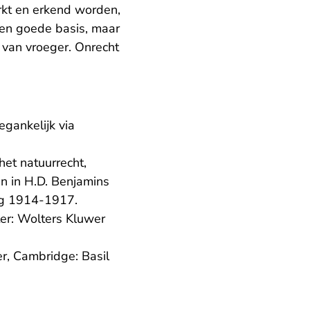
rkt en erkend worden,
een goede basis, maar
 van vroeger. Onrecht
egankelijk via
tspraak.nl
et natuurrecht,
n in H.D. Benjamins
ag 1914-1917.
ter: Wolters Kluwer
der, Cambridge: Basil