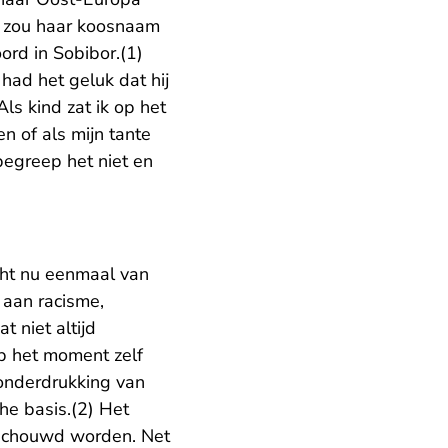
a zou haar koosnaam
ord in Sobibor.(1)
had het geluk dat hij
ls kind zat ik op het
n of als mijn tante
begreep het niet en
cht nu eenmaal van
 aan racisme,
t niet altijd
p het moment zelf
onderdrukking van
he basis.(2) Het
eschouwd worden. Net