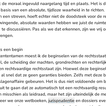
 de moraal ingevuld naargelang tijd en plaats. Het is 
basis van een absolute, tijdloze waarheid in te richten. 
an een streven, hoeft echter niet de doodsteek voor de r
wingende, absolute waarden hebben we juist de ruim
 te discussiëren. Pas als we dat erkennen, zijn we vri
rengen.
ts een begin
tententamen moest ik de beginselen van de rechtsstaat 
el, de scheiding der machten, grondrechten en rechterlij
een rechtvaardige rechtsstaat zijn. Hoewel deze begins
me al snel dat ze geen garanties bieden. Zelfs met deze b
slagenaffaire gebeuren. Het is dus niet voldoende om b
it te gaan dat ze automatisch tot een rechtvaardig resul
misschien als leidraad, maar het zijn uiteindelijk de me
neer we onze wetboeken,
jurisprudentie
en dossiers eve