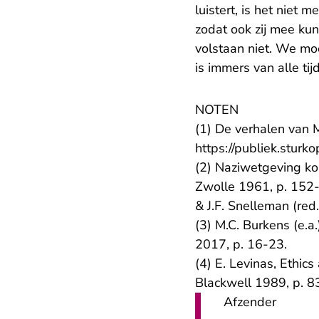
luistert, is het nie
zodat ook zij mee ku
volstaan niet. We moe
is immers van alle ti
NOTEN
(1) De verhalen van M
https://publiek.sturk
(2) Naziwetgeving ko
Zwolle 1961, p. 152-
& J.F. Snelleman (re
(3) M.C. Burkens (e.a
2017, p. 16-23.
(4) E. Levinas, Ethics
Blackwell 1989, p. 8
Afzender