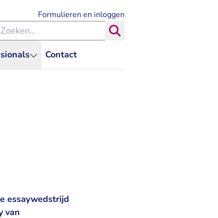
- U verlaat Rechtspraak.nl
Formulieren en inloggen
eken binnen de Rechtspraak
Zoeken
sionals
Contact
e essaywedstrijd
y van