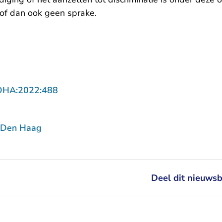
hof dan ook geen sprake.
- U verlaat Rechtspraak.nl
DHA:2022:488
 Den Haag
Deel dit nieuwsb