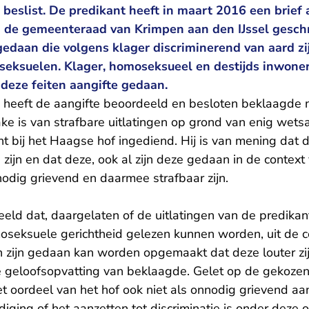
beslist. De predikant heeft in maart 2016 een brief 
de gemeenteraad van Krimpen aan den IJssel geschre
gedaan die volgens klager discriminerend van aard zi
seksuelen. Klager, homoseksueel en destijds inwone
n deze feiten aangifte gedaan.
heeft de aangifte beoordeeld en besloten beklaagde ni
ake is van strafbare uitlatingen op grond van enig wetsa
ht bij het Haagse hof ingediend. Hij is van mening dat 
zijn en dat deze, ook al zijn deze gedaan in de context
odig grievend en daarmee strafbaar zijn.
eld dat, daargelaten of de uitlatingen van de predikan
seksuele gerichtheid gelezen kunnen worden, uit de c
n zijn gedaan kan worden opgemaakt dat deze louter zi
 geloofsopvatting van beklaagde. Gelet op de gekozen
et oordeel van het hof ook niet als onnodig grievend a
diging of het aanzetten tot discriminatie is onder dez