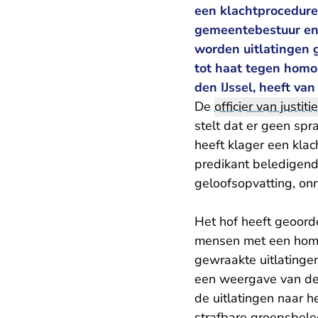
een klachtprocedure 
gemeentebestuur en 
worden uitlatingen 
tot haat tegen homo
den IJssel, heeft va
De
officier van justitie
stelt dat er geen spr
heeft klager een klac
predikant beledigend 
geloofsopvatting, onn
Het hof heeft geoorde
mensen met een homo
gewraakte uitlatinge
een weergave van de
de uitlatingen naar h
strafbare groepsbele