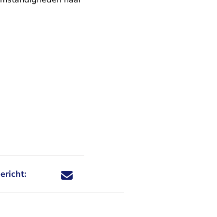
ericht:
Deel dit nieuwsbericht via X - U verlaat Rechtspraa
Deel dit nieuwsbericht via Facebook - U verlaat
Deel dit nieuwsbericht via e-mail
Deel dit nieuwsbericht via LinkedIn - U v