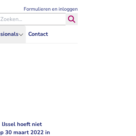
- U verlaat Rechtspraak.nl
Formulieren en inloggen
eken binnen de Rechtspraak
Zoeken
sionals
Contact
Jssel hoeft niet
op 30 maart 2022 in