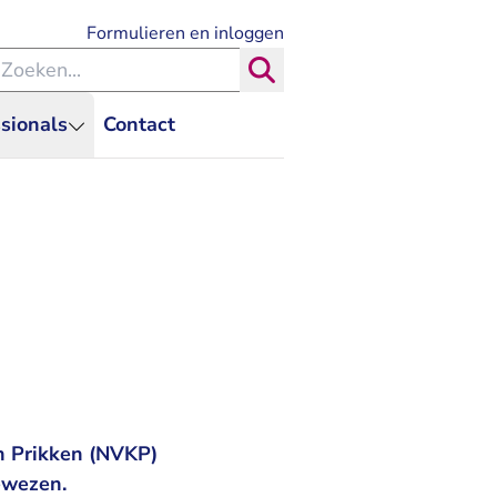
- U verlaat Rechtspraak.nl
Formulieren en inloggen
eken binnen de Rechtspraak
Zoeken
sionals
Contact
h Prikken (NVKP)
ewezen.