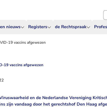
Zo
 en nieuws
Registers
de Rechtspraak
Profes
VID-19 vaccins afgewezen
D-19 vaccins afgewezen
022
Viruswaarheid en de Nederlandse Vereniging Kritisc
ns zijn vandaag door het gerechtshof Den Haag afg