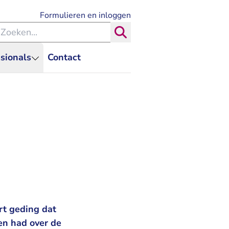
- U verlaat Rechtspraak.nl
Formulieren en inloggen
eken binnen de Rechtspraak
Zoeken
sionals
Contact
rt geding dat
n had over de