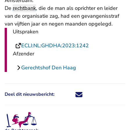
Amsterdam.
De
rechtbank
, die de man als oprichter en leider
van de organisatie zag, had een gevangenisstraf
van vijftien jaar en negen maanden opgelegd.
Uitspraken
- U verlaat Recht
ECLI:NL:GHDHA:2023:1242
Afzender
Gerechtshof Den Haag
Deel dit nieuwsbericht:
Deel dit nieuwsbericht via X - U 
Deel dit nieuwsbericht via Fa
Deel dit nieuwsbericht via
Deel dit nieuwsbericht